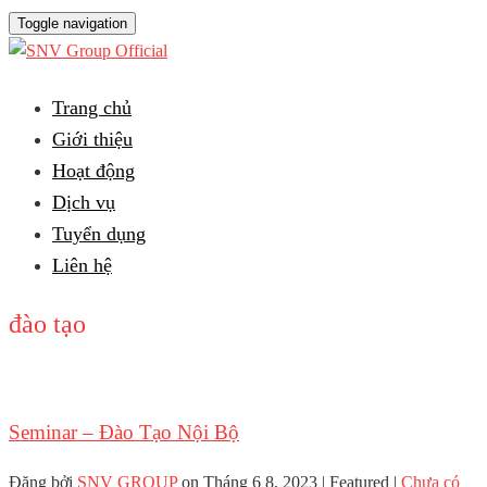
Toggle navigation
Trang chủ
Giới thiệu
Hoạt động
Dịch vụ
Tuyển dụng
Liên hệ
đào tạo
Seminar – Đào Tạo Nội Bộ
Đăng bởi
SNV GROUP
on
Tháng 6 8, 2023
| Featured
|
Chưa có